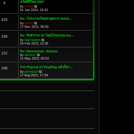
สวัสดีปีใหม่ 2567
4
V
by
ble3d
i
01 Jan 2024, 16:32
e
w
Re: โปรแกรมใหม่ล่าสุดจาก Adob…
420
t
V
by
ble3d
h
i
17 Nov 2021, 09:40
e
e
l
w
a
Re: รับทำงาน 3d โดยโปรแกรม ma…
248
t
t
V
by
bigcreation
h
e
i
03 Feb 2023, 20:38
e
s
e
l
t
w
Re: Heroineism_dazisec
a
p
152
t
V
by
dazisec
t
o
h
i
21 May 2023, 00:53
e
s
e
e
s
t
l
w
t
จาก PopCat มา PopDog แล้วก็มา…
168
a
t
p
V
by
porndusit
t
h
o
i
17 Aug 2021, 17:39
e
e
s
e
s
l
t
w
t
a
t
p
t
h
o
e
e
s
s
l
t
t
a
p
t
o
e
s
s
t
t
p
o
s
t