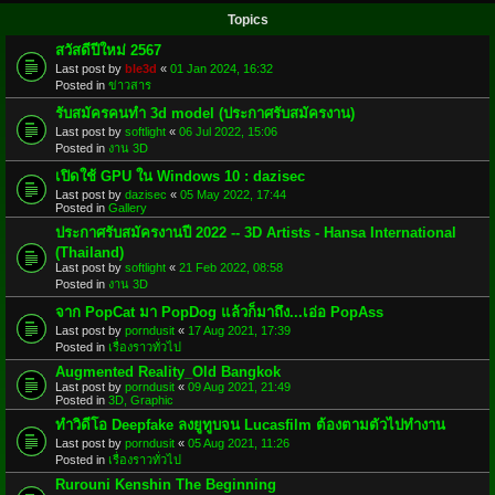
Topics
สวัสดีปีใหม่ 2567
Last post by
ble3d
«
01 Jan 2024, 16:32
Posted in
ข่าวสาร
รับสมัครคนทำ 3d model (ประกาศรับสมัครงาน)
Last post by
softlight
«
06 Jul 2022, 15:06
Posted in
งาน 3D
เปิดใช้ GPU ใน Windows 10 : dazisec
Last post by
dazisec
«
05 May 2022, 17:44
Posted in
Gallery
ประกาศรับสมัครงานปี 2022 -- 3D Artists - Hansa International
(Thailand)
Last post by
softlight
«
21 Feb 2022, 08:58
Posted in
งาน 3D
จาก PopCat มา PopDog แล้วก็มาถึง...เอ่อ PopAss
Last post by
porndusit
«
17 Aug 2021, 17:39
Posted in
เรื่องราวทั่วไป
Augmented Reality_Old Bangkok
Last post by
porndusit
«
09 Aug 2021, 21:49
Posted in
3D, Graphic
ทำวิดีโอ Deepfake ลงยูทูบจน Lucasfilm ต้องตามตัวไปทำงาน
Last post by
porndusit
«
05 Aug 2021, 11:26
Posted in
เรื่องราวทั่วไป
Rurouni Kenshin The Beginning