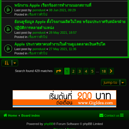
พนักงาน Apple เรียกร้องการทำงานนอกสถานที่
Last post by
porndusit
«
08 Jun 2021, 09:29
Posted in
เรื่องราวทั่วไป
ย้อนดูข้อมูล Apple ตั้งโรงงานผลิตในไทย พร้อมประกาศรับสมัครฝ่าย
ปฏิบัติการหลายตำแหน่ง
Last post by
porndusit
«
28 May 2021, 18:57
Posted in
เรื่องราวทั่วไป
Apple ประกาศหาคนทำงานในด้านดูแลตลาดเงินคริปโต
Last post by
porndusit
«
27 May 2021, 11:36
Posted in
เรื่องราวทั่วไป
Page
1
of
18
1
2
3
4
5
18
Next
Search found 429 matches
…
Jump to
Home
Board index
Contact us
Powered by
phpBB
® Forum Software © phpBB Limited