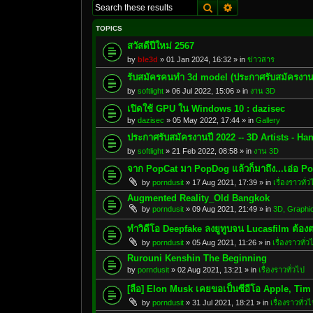
Search
Advanced search
TOPICS
สวัสดีปีใหม่ 2567
by
ble3d
»
01 Jan 2024, 16:32
» in
ข่าวสาร
รับสมัครคนทำ 3d model (ประกาศรับสมัครงาน
by
softlight
»
06 Jul 2022, 15:06
» in
งาน 3D
เปิดใช้ GPU ใน Windows 10 : dazisec
by
dazisec
»
05 May 2022, 17:44
» in
Gallery
ประกาศรับสมัครงานปี 2022 -- 3D Artists - Han
by
softlight
»
21 Feb 2022, 08:58
» in
งาน 3D
จาก PopCat มา PopDog แล้วก็มาถึง...เอ่อ P
by
porndusit
»
17 Aug 2021, 17:39
» in
เรื่องราวทั่
Augmented Reality_Old Bangkok
by
porndusit
»
09 Aug 2021, 21:49
» in
3D, Graphi
ทำวิดีโอ Deepfake ลงยูทูบจน Lucasfilm ต้อ
by
porndusit
»
05 Aug 2021, 11:26
» in
เรื่องราวทั่ว
Rurouni Kenshin The Beginning
by
porndusit
»
02 Aug 2021, 13:21
» in
เรื่องราวทั่วไป
[ลือ] Elon Musk เคยขอเป็นซีอีโอ Apple, Ti
by
porndusit
»
31 Jul 2021, 18:21
» in
เรื่องราวทั่ว