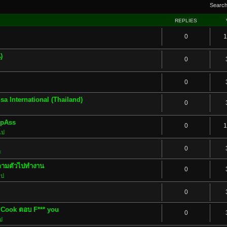
Search
REPLIES
0
1
)
0
0
sa International (Thailand)
0
opAss
0
1
วไป
0
c
งตามตัวไปทำงาน
0
ไป
0
m Cook ตอบ F*** you
0
ไป