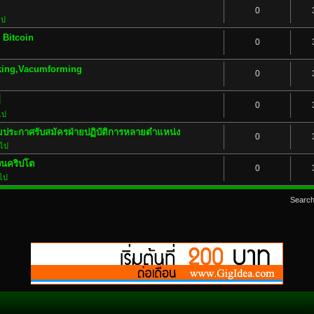
0
ไป
 Bitcoin
0
rking,Vacumforming
0
่
0
วไป
อมประกาศรับสมัครฝ่ายปฏิบัติการหลายตำแหน่ง
0
วไป
ินคริปโต
0
วไป
Search