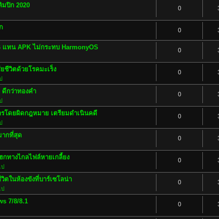
ิมปิก 2020
0
ิก
0
AAB แทน APK ไม่กระทบ HarmonyOS
0
ียชีวิตด้วยโรคมะเร็ง
0
ไป
n ดีกว่าทองคำ
0
ไป
ารโดยผิดกฎหมาย เตรียมดำเนินคดี
0
ไป
ากที่สุด
0
แฮกทางไกลไฟล์หายเกลี้ยง
0
วไป
วิตในห้องขังที่บาร์เซโลน่า
0
วไป
s 7/8/8.1
0