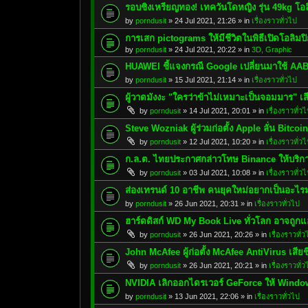
รอบชิงเหรียญทอง! เทควันโดหญิง รุ่น 49kg โอล
by
porndusit
»
24 Jul 2021, 21:26
» in
เรื่องราวทั่วไป
การเสก pictograms ให้มีชีวิตในพิธีเปิดโอลิมป
by
porndusit
»
24 Jul 2021, 20:22
» in
3D, Graphic
HUAWEI ชี้แจงกรณี Google เปลี่ยนมาใช้ 
by
porndusit
»
15 Jul 2021, 21:14
» in
เรื่องราวทั่วไป
ผู้วาดมังงะ "ใครว่าข้าไม่เหมาะเป็นจอมมาร" เส
by
porndusit
»
14 Jul 2021, 20:01
» in
เรื่องราวทั่ว
Steve Wozniak ผู้ร่วมก่อตั้ง Apple ลั่น Bitcoi
by
porndusit
»
12 Jul 2021, 10:20
» in
เรื่องราวทั่ว
ก.ล.ต. ไทยประกาศกล่าวโทษ Binance ให้บริก
by
porndusit
»
03 Jul 2021, 10:08
» in
เรื่องราวทั่ว
ส่องเทรนด์ 10 อาชีพ คนยุคใหม่อยากเป็นอะไรม
by
porndusit
»
26 Jun 2021, 20:31
» in
เรื่องราวทั่วไป
ฮาร์ดดิสก์ WD My Book Live ทั่วโลก อาจถูก
by
porndusit
»
26 Jun 2021, 20:26
» in
เรื่องราวทั่
John McAfee ผู้ก่อตั้ง McAfee AntiVirus เสียชี
by
porndusit
»
26 Jun 2021, 20:21
» in
เรื่องราวทั่
NVIDIA เลิกออกไดรเวอร์ GeForce ให้ Window
by
porndusit
»
13 Jun 2021, 22:06
» in
เรื่องราวทั่วไป