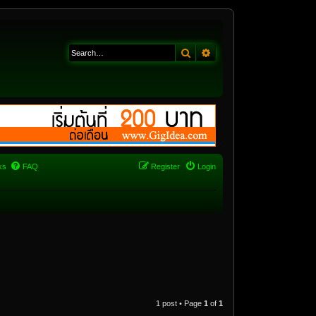
Search
Advanced search
ks
FAQ
Register
Login
1 post • Page
1
of
1