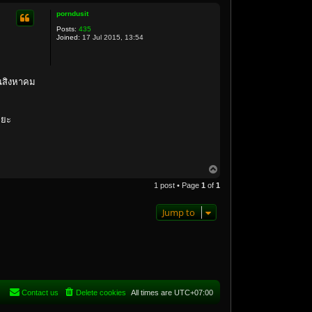
porndusit
Posts:
435
Joined:
17 Jul 2015, 13:54
นสิงหาคม
ะยะ
T
o
1 post • Page
1
of
1
p
Jump to
Contact us
Delete cookies
All times are
UTC+07:00