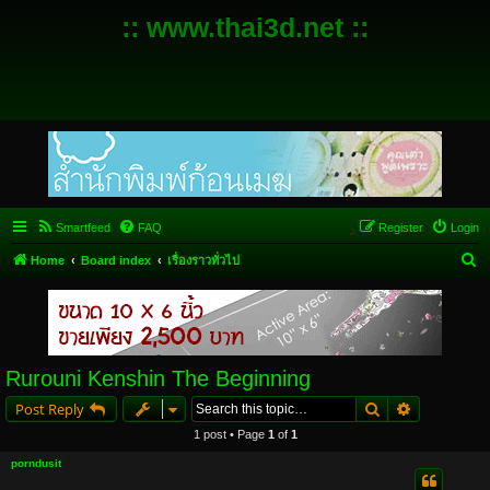
:: www.thai3d.net ::
Smartfeed
FAQ
Register
Login
S
Home
Board index
เรื่องราวทั่วไป
e
a
r
c
Rurouni Kenshin The Beginning
h
Search
Advanced s
Post Reply
1 post • Page
1
of
1
porndusit