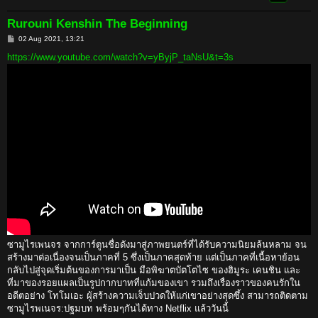
Rurouni Kenshin The Beginning
P
02 Aug 2021, 13:21
o
s
https://www.youtube.com/watch?v=yByjP_taNsU&t=3s
t
ซามูไรเพนจร จากการ์ตูนชื่อดังมาสู่ภาพยนตร์ที่ได้รับความนิยมล้นหลาม จน
สร้างมาต่อเนื่องจนเป็นภาคที่ 5 ซึ่งเป็นภาคสุดท้าย แต่เป็นภาคที่เนื้อหาย้อน
กลับไปสู่จุดเริ่มต้นของการมาเป็น มือพิฆาตบัตโตไซ ของฮิมูระ เคนชิน และ
ที่มาของรอยแผลเป็นรูปกากบาทที่แก้มของเขา รวมถึงเรื่องราวของคนรักใน
อดีตอย่าง โทโมเอะ ผู้สร้างความเจ็บปวดให้แก่เขาอย่างสุดซึ้ง สามารถติดตาม
ซามูไรพเนจร:ปฐมบท พร้อมๆกันได้ทาง Netflix แล้ววันนี้