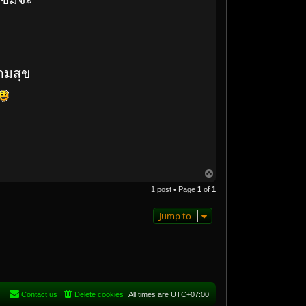
ามสุข
T
o
1 post • Page
1
of
1
p
Jump to
Contact us
Delete cookies
All times are
UTC+07:00