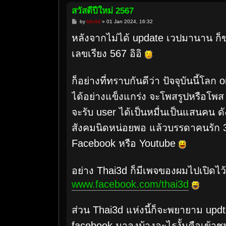
สวัสดีปีใหม่ 2567
P
by
ble3d
»
01 Jan 2024, 16:32
o
s
หลังจากไม่ได้ update เวปมานาน ก็ข
t
เลขเรียง 567 อิอิ
ก็อย่างที่ทราบกันดีว่า ปัจจุบันนี้โลก
ได้อย่างแข็งแกร่ง จะโพสรูปหรือโพส V
จะรับ user ได้เป็นหมื่นเป็นแสนคน ดัง
สังคมนิดหน่อยพอ แล้วบรรดาคนรัก 3
Facebook หรือ Youtube
อย่าง Thai3d ก็มีเพจของผมไปเปิดไว้ด
www.facebook.com/thai3d
ส่วน Thai3d แห่งนี้ก็จะพยายาม up
facebook มาลงบ้างอะไรงั้นคือเข้าช