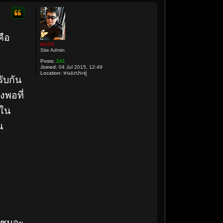
คือ
ble3d
Site Admin
Posts:
241
Joined:
04 Jul 2015, 12:49
Location:
หนองประดู่
รับกัน
งพอที่
นใน
น
ู้ชมจะ