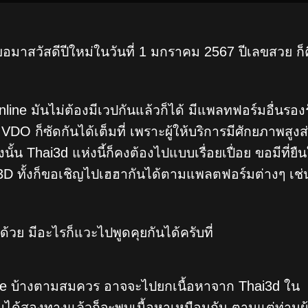
อมาสวัสดีปีใหม่ในวันที่ 1 มกราคม 2567 ปีเลขสวย ก็
 online มันไม่ต้องมีเวปกันแล้วก็ได้ มีแพลทฟอร์มอื่นรอง
DO ก็ซัดกันได้เต็มที่ เพราะผู้ให้บริการมีศักยภาพสูงส่
นั้น Thai3d แห่งนี้ก็คงต้องไปแบบเรื่อยเปื่อย ขอมีที่ยื
D ทั้งก็ขอเชิญไปเฮฮากันได้ตามแพลตฟอร์มต่างๆ เช่
้วย มีอะไรก็แวะไปพูดคุยกันได้ครับที่
dte บ้างตามสมควร อาจจะไปยกเนื้อหาจาก Thai3d ใน
มได้สองทางแล้วก็จะพบเนื้อหาเหมือนกัน ตามแต่ท่านผ