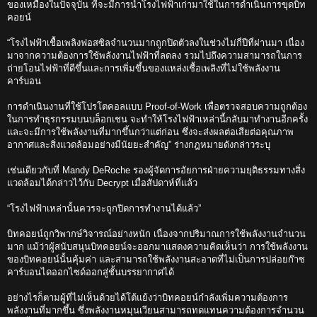
ของเหมืองในปัจจุบัน ที่จะมีการนำโรงไฟฟ้าเก่ามาใช้ในการดำเนินการขุดบิท
คอยน์
“โรงไฟฟ้าเชื้อเพลิงฟอสซิลจำนวนมากถูกปิดตัวลงในช่วงไม่กี่ปีที่ผ่านมา เนื่อง
มาจากความต้องการใช้พลังงานไฟฟ้าที่ลดลง รวมไปถึงความสามารถในการ
ถ่ายโอนไฟฟ้าที่ดีขึ้นและการเพิ่มขึ้นของแหล่งเชื้อเพลิงที่ไม่ใช้พลังงาน
คาร์บอน
การดำเนินงานที่ใช้โปรโตคอลแบบ Proof-of-Work เพื่อตรวจสอบความถูกต้อง
ในการทำธุรกรรมบนบล็อกเชน จะทำให้โรงไฟฟ้าเหล่านี้กลับมาทำงานอีกครั้ง
และจะมีการใช้พลังงานที่มากขึ้นกว่าแต่ก่อน ซึ่งจะส่งผลต่อเสียต่อคุณภาพ
อากาศและสิ่งแวดล้อมอย่างมีนัยยะสำคัญ” ร่างกฎหมายดังกล่าวระบุ
เช่นเดียวกับที่ Mandy DeRoche รองผู้จัดการอัยการฝ่ายความยุติธรรมทางสิ่ง
แวดล้อมได้กล่าวไว้กับ Decrypt เมื่อสัปดาห์ที่แล้ว
“โรงไฟฟ้าเหล่านั้นควรจะถูกปิดการทำงานได้แล้ว”
บิทคอยน์ถูกวิพากษ์วิจารณ์อย่างหนัก เนื่องจากปริมาณการใช้พลังงานจำนวน
มาก แม้ว่าผู้สนับสนุนบิทคอยน์จะออกมาแสดงความคิดเห็นว่า การใช้พลังงาน
ของบิทคอยน์นั้นคุ้มค่า และสามารถใช้พลังงานสะอาดที่ไม่เป็นการปล่อยก๊าซ
คาร์บอนไดออกไซด์ออกสู่ชั้นบรรยากาศได้
อย่างไรก็ตามผู้ที่ไม่เห็นด้วยได้โต้แย้งว่าบิทคอยน์กำลังเพิ่มความต้องการ
พลังงานที่มากขึ้น ซึ่งพลังงานหมุนเวียนสามารถทดแทนความต้องการจำนวน