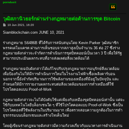
porndusit
วุฒิสภานิวยอร์กผ่านร่างกฎหมายต่อต้านการขุด Bitcoin
P
10 Jun 2021, 16:20
o
s
Siamblockchain.com JUNE 10, 2021
t
ร่างกฎหมาย S6486B ที่ได้รับการสนับสนุนโดย Kevin Parker วุฒิสมาชิก
พรรคเดโมแครต ผ่านการเห็นชอบจากสภาสูงเป็นจำนวน 36 ต่อ 27 ซึ่งร่าง
กฎหมายดังกล่าวจะจำกัดการดำเนินการขุดบิทคอยน์เป็นเวลา 3 ปี เพื่อให้รัฐ
สามารถประเมินผลกระทบที่อาจส่งผลต่อสิ่งแวดล้อมได้
ร่างกฎหมายฉบับดังกล่าวได้แก้ไขปรับปรุงกฎหมายการอนุรักษ์สิ่งแวดล้อม
เพื่อป้องกันไม่ให้มีการดำเนินการใหม่ในโรงงานไฟฟ้าเชื้อเพลิงคาร์บอน
นอกจากนี้ยังจำกัดปริมาณการใช้พลังงานของเหมืองที่มีอยู่ในปัจจุบัน และ
กำหนดให้มีการรายงานผลกระทบต่อสิ่งแวดล้อมของการทำเหมืองที่ใช้
โปรโตคอลแบบ Proof-of-Work
กฎหมายดังกล่าวจะไม่ได้บังคับใช้แค่เพียงกับเหมืองขุดบิทคอยน์เท่านั้น แต่จะ
ใช้กับบเทคโนโลยีบล็อกเชนใด ๆ ที่ใช้โปรโตคอลแบบ Proof-of-Work ซึ่งเป็น
โปรโตคอลที่ใช้พลังงานในปริมาณมาก เพื่อตรวจสอบความถูกต้องในการทำ
ธุรกรรมบนบล็อกเชนและสร้างโทเค็นใหม่
โดยผู้เขียนร่างกฎหมายดังกล่าวมีความกังวลเกี่ยวกับแนวทางการดำเนินงาน