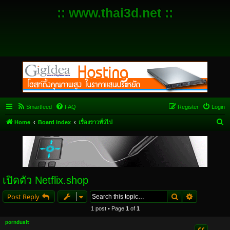
:: www.thai3d.net ::
Smartfeed
FAQ
Register
Login
S
Home
Board index
เรื่องราวทั่วไป
e
a
r
c
เปิดตัว Netflix.shop
h
Search
Advanced s
Post Reply
1 post • Page
1
of
1
porndusit