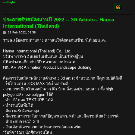
softlight
ประกาศรับสมัครงานปี 2022 -- 3D Artists - Hansa
International (Thailand)
P
21 Feb 2022, 08:58
o
s
รายละเอียดตามด้านล่าง หากสนใจติดต่อกันเข้ามาได้เลยนะคะ
t
Hansa International (Thailand) Co., Ltd.
บริษัท หรรษา อินเตอร์เนชั่นแนล เป็นบริษัทญี่ปุ่น
มีทีมทำงานเกี่ยวกับ 3D หลากหลายประเภท
เช่น AR VR Animation Product Landscape Building
ต้องการรับสมัครพนักงานตำแหน่ง 3d artist จำนวนมาก มีคุณสมบัติดังนี้
- ใช้โปรแกรม 3DS MAX ได้เป็นอย่างดี
- สามารถเขียนโมเดลจำพวก ตึก บ้าน สิ่งของประกอบฉาก ทั้ง high
polygonและ low polygon ได้ดี
- ทำ UV และ TEXTURE ได้ดี
- ทำงานเป็นทีมได้
- มีความรับผิดชอบสูง
- มีความสามารถในการแก้ปัญหาเฉพาะหน้าและมีความคิดสร้างสรรค์
- มีประสบการณ์1-3 ปี
- เงินเดือนพิจารณาตามประสบการณ์และพอร์ต
*รับพิจารณา นักศึกษาจบใหม่