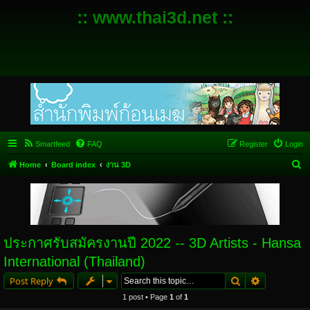
:: www.thai3d.net ::
Smartfeed
FAQ
Register
Login
S
Home
Board index
งาน 3D
e
a
r
c
ประกาศรับสมัครงานปี 2022 -- 3D Artists - Hansa
h
International (Thailand)
Search
Advanced s
Post Reply
1 post • Page
1
of
1