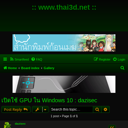
:: www.thai3d.net ::
Smartfeed
FAQ
Register
Login
S
Home
Board index
Gallery
e
a
r
c
เปิดใช้ GPU ใน Windows 10 : dazisec
h
Search
Advanced s
Post Reply
1 post • Page
1
of
1
dazisec